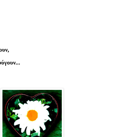
ουν,
ύγουν...