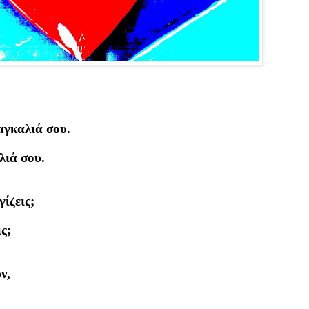
αγκαλιά σου.
λιά σου.
ίζεις;
ς;
ν,