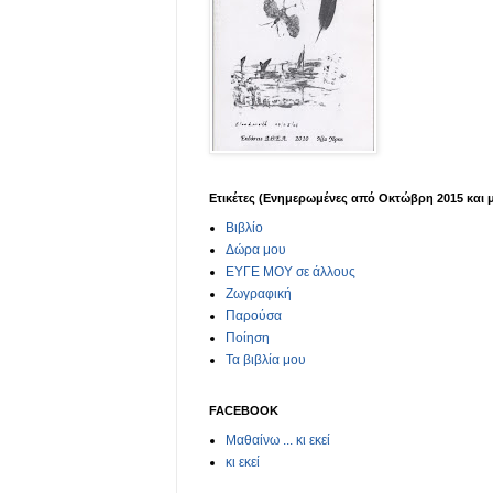
Ετικέτες (Ενημερωμένες από Οκτώβρη 2015 και 
Βιβλίο
Δώρα μου
ΕΥΓΕ ΜΟΥ σε άλλους
Ζωγραφική
Παρούσα
Ποίηση
Τα βιβλία μου
FACEBOOK
Μαθαίνω ... κι εκεί
κι εκεί